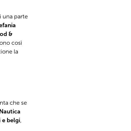
i una parte
efania
ood &
sono così
zione la
onta che se
 Nautica
 e belgi
,