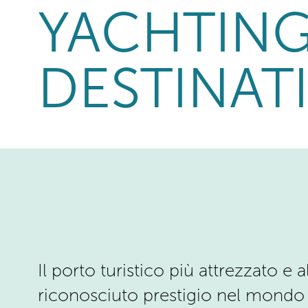
DESTINAT
PORTO
NAUTICA
Il porto turistico più attrezzato e 
riconosciuto prestigio nel mondo d