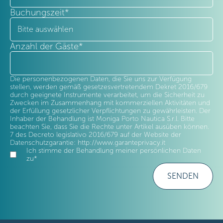
Buchungszeit
*
Anzahl der Gäste
*
Die personenbezogenen Daten, die Sie uns zur Verfügung
stellen, werden gemäß gesetzesvertretendem Dekret 2016/679
durch geeignete Instrumente verarbeitet, um die Sicherheit zu
Zwecken im Zusammenhang mit kommerziellen Aktivitäten und
der Erfüllung gesetzlicher Verpflichtungen zu gewährleisten. Der
Inhaber der Behandlung ist Moniga Porto Nautica S.r.l. Bitte
beachten Sie, dass Sie die Rechte unter Artikel ausüben können.
7 des Decreto legislativo 2016/679 auf der Website der
Datenschutzgarantie: http://www.garanteprivacy.it
Ich stimme der Behandlung meiner persönlichen Daten
zu
*